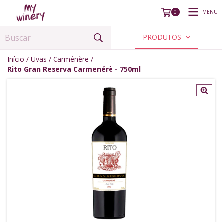
MENU
0
PRODUTOS
Início
/
Uvas
/
Carménère
/
Rito Gran Reserva Carmenérè - 750ml